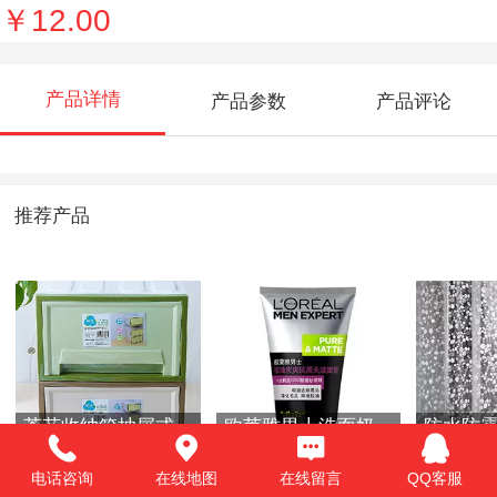
￥12.00
产品详情
产品参数
产品评论
推荐产品
茶花收纳箱抽屉式
欧莱雅男士洗面奶
防水防
塑料收纳盒
电话咨询
在线地图
在线留言
QQ客服
￥20.00
￥35.00
￥55.00